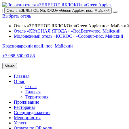
|
Отель «ЗЕЛЕНОЕ ЯБЛОКО» «Green Apple»,
пос. Майский
Выбрать отель
Отель «ЗЕЛЕНОЕ ЯБЛОКО» «Green Apple»
пос. Майский
Отель «КРАСНАЯ ЯГОДА» «RedBerry»
пос. Майский
Молодежный отель «КОКОС» «Coconut»
пос. Майский
Краснодарский край,
пос. Майский
+7 988 500 00 88
Меню
Главная
О нас
О нас
Галерея
Территория
Проживание
Рестораны
Спецпредложения
Мероприятия
Услуги
Оплата по QR коду